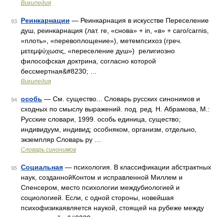
Википедия
Реинкарнации
— Реинкарнация в искусстве Переселение
93
душ, реинкарнация (лат. re, «снова» + in, «в» + caro/carnis,
«плоть», «перевоплощение»), метемпсихоз (греч.
μετεμψύχωσις, «переселение душ») религиозно
философская доктрина, согласно которой
бессмертная&#8230; …
Википедия
особь
— См. существо... Словарь русских синонимов и
94
сходных по смыслу выражений. под. ред. Н. Абрамова, М.:
Русские словари, 1999. особь единица, существо;
индивидуум, индивид; особняком, организм, отдельно,
экземпляр Словарь ру …
Словарь синонимов
Социальная
— психология. В классификации абстрактных
95
наук, созданнойКонтом и исправленной Миллем и
Спенсером, место психологии междубиологией и
социологией. Если, с одной стороны, новейшая
психофизикаявляется наукой, стоящей на рубеже между