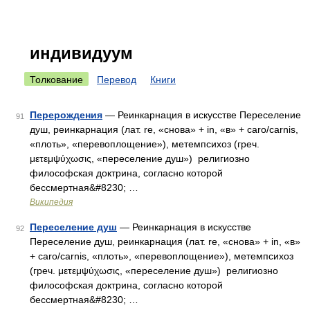
индивидуум
Толкование
Перевод
Книги
Перерождения
— Реинкарнация в искусстве Переселение
91
душ, реинкарнация (лат. re, «снова» + in, «в» + caro/carnis,
«плоть», «перевоплощение»), метемпсихоз (греч.
μετεμψύχωσις, «переселение душ») религиозно
философская доктрина, согласно которой
бессмертная&#8230; …
Википедия
Переселение душ
— Реинкарнация в искусстве
92
Переселение душ, реинкарнация (лат. re, «снова» + in, «в»
+ caro/carnis, «плоть», «перевоплощение»), метемпсихоз
(греч. μετεμψύχωσις, «переселение душ») религиозно
философская доктрина, согласно которой
бессмертная&#8230; …