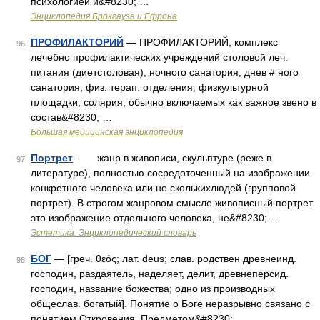
психологией и&#8230; …
Энциклопедия Брокгауза и Ефрона
ПРОФИЛАКТОРИЙ
— ПРОФИЛАКТОРИЙ, комплекс
96
лечебно профилактических учреждений столовой леч.
питания (диетстоловая), ночного санатория, днев # ного
санатория, физ. терап. отделения, физкультурной
площадки, солярия, обычно включаемых как важное звено в
состав&#8230; …
Большая медицинская энциклопедия
Портрет
— жанр в живописи, скульптуре (реже в
97
литературе), полностью сосредоточенный на изображении
конкретного человека или не сколькихлюдей (групповой
портрет). В строгом жанровом смысле живописный портрет
это изображение отдельного человека, не&#8230; …
Эстетика. Энциклопедический словарь
БОГ
— [греч. θεός; лат. deus; слав. родствен древнеинд.
98
господин, раздаятель, наделяет, делит, древнеперсид.
господин, название божества; одно из производных
общеслав. богатый]. Понятие о Боге неразрывно связано с
понятием Откровения. Предметом&#8230; …