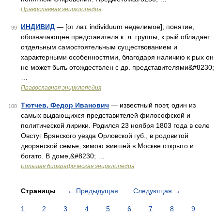
Православная энциклопедия
ИНДИВИД
— [от лат. individuum неделимое], понятие,
99
обозначающее представителя к. л. группы, к рый обладает
отдельным самостоятельным существованием и
характерными особенностями, благодаря наличию к рых он
не может быть отождествлен с др. представителями&#8230;
…
Православная энциклопедия
Тютчев, Федор Иванович
— известный поэт, один из
100
самых выдающихся представителей философской и
политической лирики. Родился 23 ноября 1803 года в селе
Овстуг Брянского уезда Орловской губ., в родовитой
дворянской семье, зимою жившей в Москве открыто и
богато. В доме,&#8230; …
Большая биографическая энциклопедия
Страницы
←
Предыдущая
Следующая
→
1
2
3
4
5
6
7
8
9